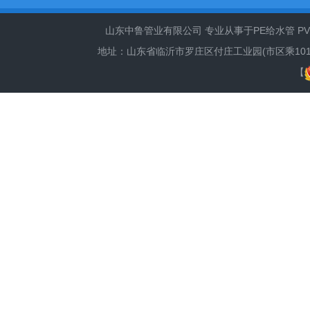
山东中鲁管业有限公司 专业从事于PE给水管 PVC
地址：山东省临沂市罗庄区付庄工业园(市区乘101路、66路
【