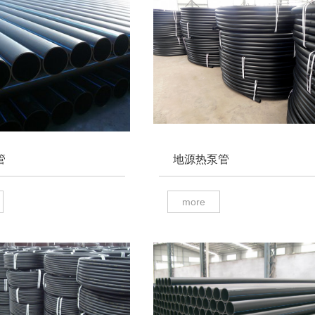
管
地源热泵管
more